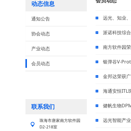
会员动态
动态信息
远光、知业、天
通知公告
派诺科技综合
协会动态
南方软件园荣登
产业动态
银弹谷V-P
会员动态
金邦达荣获广
海通安恒IT
健帆生物DP
联系我们
远光智能产业
珠海市唐家南方软件园
D2-218室