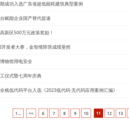
期成功入选广东省超低能耗建筑典型案例
台赋能企业国产替代提速
高新区500万元政策奖励！
+AI开发者大赛，金智维阵营成绩斐然
博物馆用电安全
工仪式暨七周年庆典
全栈低代码平台入选《2023低代码·无代码应用案例汇编》
11
1...
<<
6
7
8
9
10
12
13